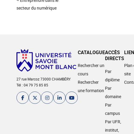
– Entreprendre dans le
secteur du numérique
CATALOGUE
ACCÈS
LIE
DIRECTS
Rechercher un
Plan
Par
cours
site
27 rue Marcoz 73000 CHAMBÉRY
diplôme
Rechercher
Cont
Tél : 04 79 75 85 85
Par
une formation
domaine
Par
campus
Par UFR,
institut,