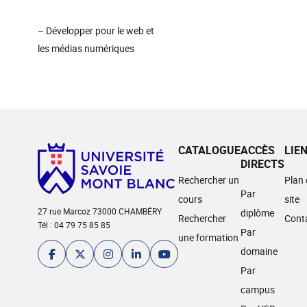
– Développer pour le web et
les médias numériques
CATALOGUE
ACCÈS
LIE
DIRECTS
Rechercher un
Plan
Par
cours
site
27 rue Marcoz 73000 CHAMBÉRY
diplôme
Rechercher
Cont
Tél : 04 79 75 85 85
Par
une formation
domaine
Par
campus