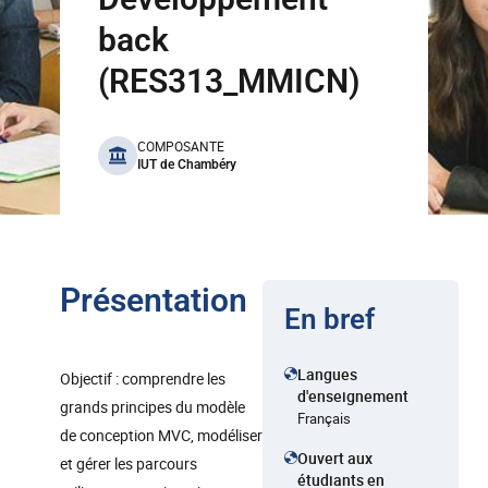
back
(RES313_MMICN)
benefits
COMPOSANTE
IUT de Chambéry
Présentation
En bref
Langues
Objectif : comprendre les
d'enseignement
grands principes du modèle
Français
de conception MVC, modéliser
Ouvert aux
et gérer les parcours
étudiants en