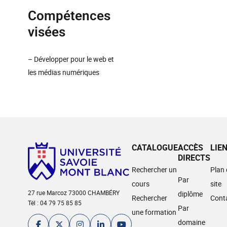
Compétences
visées
– Développer pour le web et
les médias numériques
CATALOGUE
ACCÈS
LIE
DIRECTS
Rechercher un
Plan
Par
cours
site
27 rue Marcoz 73000 CHAMBÉRY
diplôme
Rechercher
Cont
Tél : 04 79 75 85 85
Par
une formation
domaine