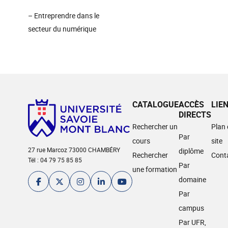
– Entreprendre dans le
secteur du numérique
CATALOGUE
ACCÈS
LIE
DIRECTS
Rechercher un
Plan
Par
cours
site
27 rue Marcoz 73000 CHAMBÉRY
diplôme
Rechercher
Cont
Tél : 04 79 75 85 85
Par
une formation
domaine
Par
campus
Par UFR,