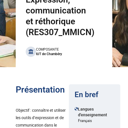
communication
et réthorique
(RES307_MMICN)
benefits
COMPOSANTE
IUT de Chambéry
Présentation
En bref
Langues
Objectif : connaître et utiliser
d'enseignement
les outils d’expression et de
Français
communication dans le