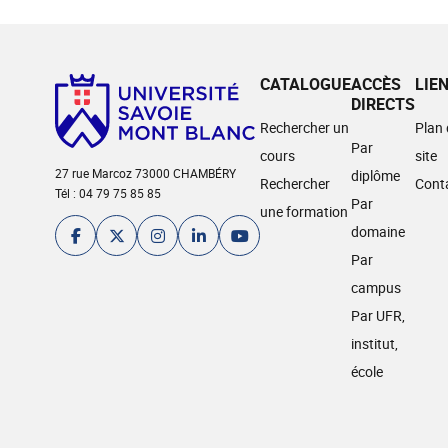
CATALOGUE
ACCÈS
LIE
DIRECTS
Rechercher un
Plan
Par
cours
site
27 rue Marcoz 73000 CHAMBÉRY
diplôme
Rechercher
Cont
Tél : 04 79 75 85 85
Par
une formation
domaine
Par
campus
Par UFR,
institut,
école