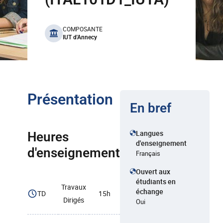
benefits
COMPOSANTE
IUT d'Annecy
Présentation
En bref
Langues
Heures
d'enseignement
d'enseignement
Français
Ouvert aux
étudiants en
Travaux
échange
TD
15h
Dirigés
Oui