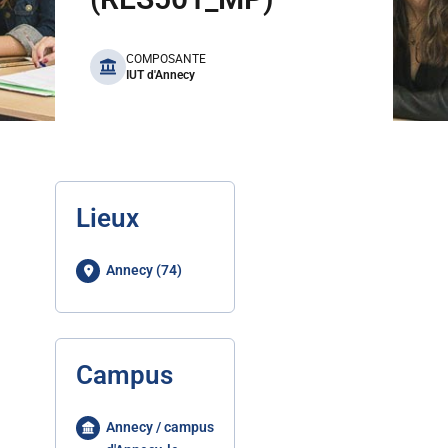
benefits
COMPOSANTE
IUT d'Annecy
Lieux
Annecy (74)
Campus
Annecy / campus