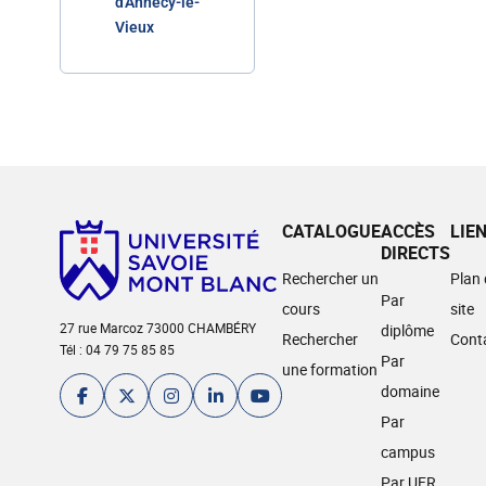
d'Annecy-le-
Vieux
CATALOGUE
ACCÈS
LIE
DIRECTS
Rechercher un
Plan
Par
cours
site
27 rue Marcoz 73000 CHAMBÉRY
diplôme
Rechercher
Cont
Tél : 04 79 75 85 85
Par
une formation
domaine
Par
campus
Par UFR,