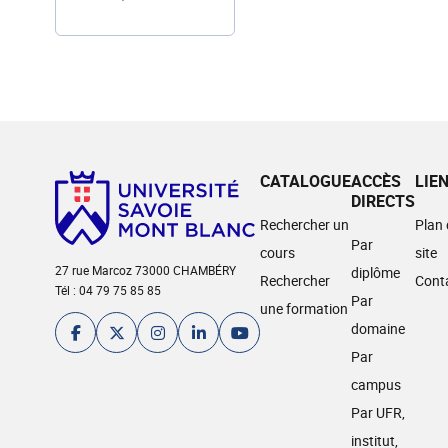
CATALOGUE
ACCÈS
LIE
DIRECTS
Rechercher un
Plan
Par
cours
site
27 rue Marcoz 73000 CHAMBÉRY
diplôme
Rechercher
Cont
Tél : 04 79 75 85 85
Par
une formation
domaine
Par
campus
Par UFR,
institut,