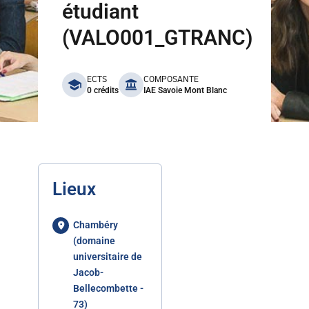
étudiant
(VALO001_GTRANC)
benefits
ECTS
COMPOSANTE
0 crédits
IAE Savoie Mont Blanc
Lieux
Chambéry
(domaine
universitaire de
Jacob-
Bellecombette -
73)