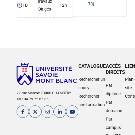
Travaux
73)
TD
12h
Dirigés
CATALOGUE
ACCÈS
LIE
DIRECTS
Rechercher un
Plan
Par
cours
site
27 rue Marcoz 73000 CHAMBÉRY
diplôme
Rechercher
Cont
Tél : 04 79 75 85 85
Par
une formation
domaine
Par
campus