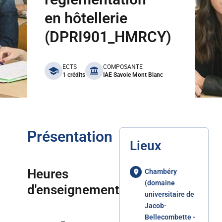
en hôtellerie
(DPRI901_HMRCY)
benefits
ECTS
COMPOSANTE
1 crédits
IAE Savoie Mont Blanc
Présentation
Lieux
Heures
Chambéry
(domaine
d'enseignement
universitaire de
Jacob-
Bellecombette -