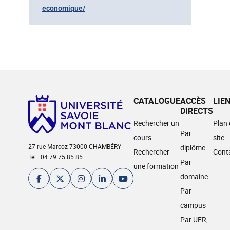
economique/
CATALOGUE
ACCÈS
LIE
DIRECTS
Rechercher un
Plan
Par
cours
site
27 rue Marcoz 73000 CHAMBÉRY
diplôme
Rechercher
Cont
Tél : 04 79 75 85 85
Par
une formation
domaine
Par
campus
Par UFR,