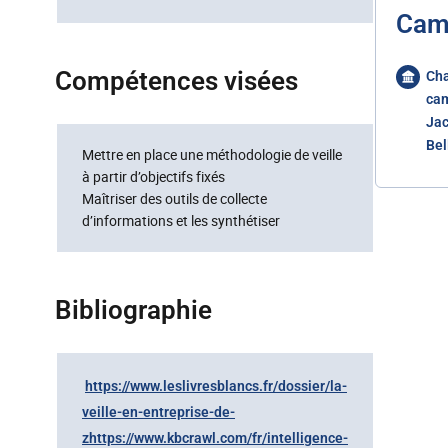
Cam
Compétences visées
Cha
ca
Jac
Bel
Mettre en place une méthodologie de veille
à partir d’objectifs fixés
Maîtriser des outils de collecte
d’informations et les synthétiser
Bibliographie
https://www.leslivresblancs.fr/dossier/la-
veille-en-entreprise-de-
z
https://www.kbcrawl.com/fr/intelligence-