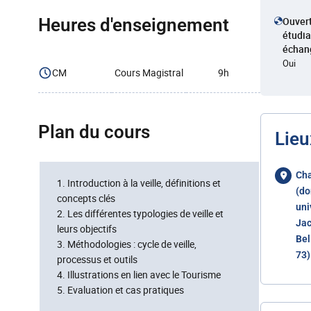
Heures d'enseignement
Ouver
étudia
échan
Oui
CM
Cours Magistral
9h
Plan du cours
Lieu
Ch
1. Introduction à la veille, définitions et
(d
concepts clés
uni
2. Les différentes typologies de veille et
Jac
leurs objectifs
Bel
3. Méthodologies : cycle de veille,
73)
processus et outils
4. Illustrations en lien avec le Tourisme
5. Evaluation et cas pratiques