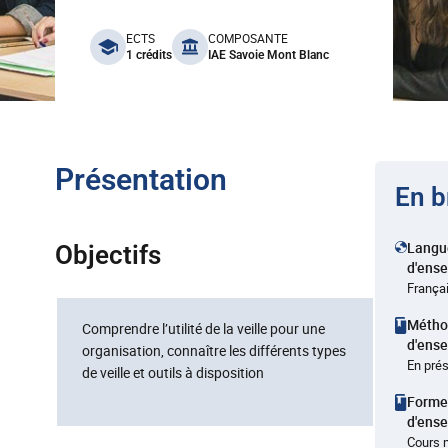
benefits
ECTS
COMPOSANTE
1 crédits
IAE Savoie Mont Blanc
Présentation
En b
Langu
Objectifs
d'ens
França
Métho
Comprendre l’utilité de la veille pour une
d'ens
organisation, connaître les différents types
En pré
de veille et outils à disposition
Forme
d'ens
Cours 