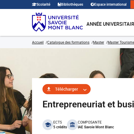
Scolarité
Bibliothèques
Espace international
ANNÉE UNIVERSITAI
Accueil
Catalogue des formations
Master
Master Tourism
Télécharger
Entrepreneuriat et bu
benefits
ECTS
COMPOSANTE
5 crédits
IAE Savoie Mont Blanc