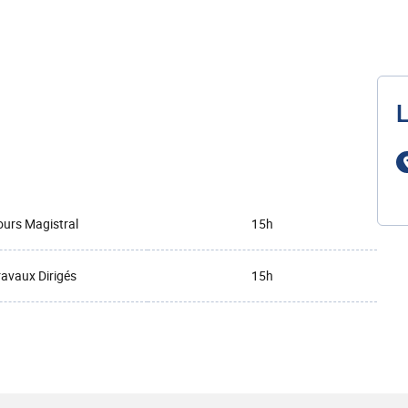
L
urs Magistral
15h
ravaux Dirigés
15h