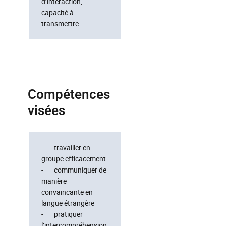
d’interaction,
capacité à
transmettre
Compétences
visées
- travailler en
groupe efficacement
- communiquer de
manière
convaincante en
langue étrangère
- pratiquer
l’intercompréhension