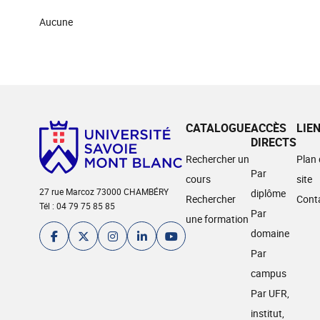
Aucune
CATALOGUE
ACCÈS
LIE
DIRECTS
Rechercher un
Plan
Par
cours
site
27 rue Marcoz 73000 CHAMBÉRY
diplôme
Rechercher
Cont
Tél : 04 79 75 85 85
Par
une formation
domaine
Par
campus
Par UFR,
institut,