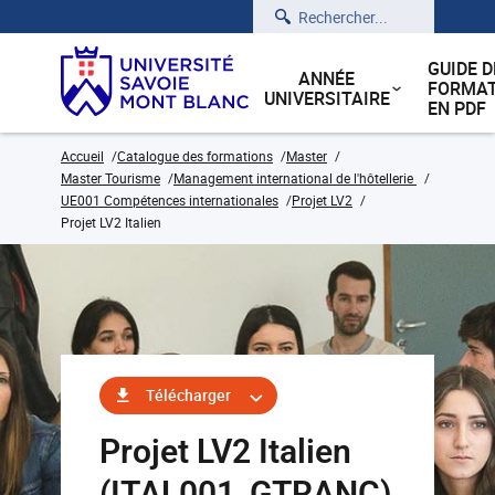
Rechercher
GUIDE D
ANNÉE
FORMAT
UNIVERSITAIRE
EN PDF
Accueil
Catalogue des formations
Master
Master Tourisme
Management international de l'hôtellerie
UE001 Compétences internationales
Projet LV2
Projet LV2 Italien
Télécharger
Projet LV2 Italien
(ITAL001_GTRANC)