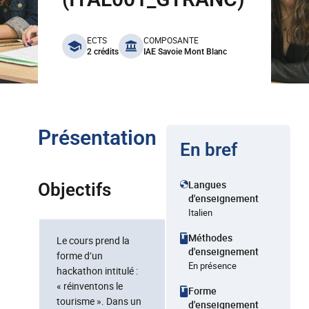
benefits
ECTS
COMPOSANTE
2 crédits
IAE Savoie Mont Blanc
Présentation
En bref
Langues
Objectifs
d'enseignement
Italien
Méthodes
Le cours prend la
d'enseignement
forme d’un
En présence
hackathon intitulé :
« réinventons le
Forme
tourisme ». Dans un
d'enseignement