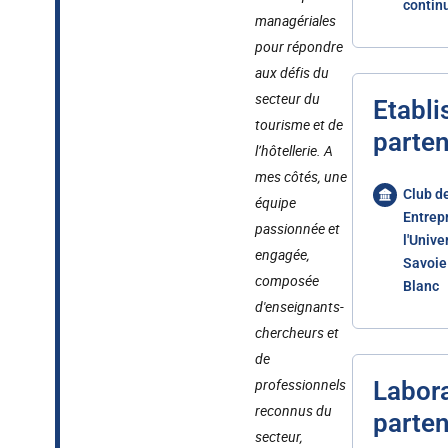
contin
managériales
pour répondre
aux défis du
secteur du
Etabl
tourisme et de
parten
l’hôtellerie. A
mes côtés, une
Club d
équipe
Entrep
passionnée et
l'Unive
engagée,
Savoie
composée
Blanc
d'enseignants-
chercheurs et
de
professionnels
Labora
reconnus du
parten
secteur,