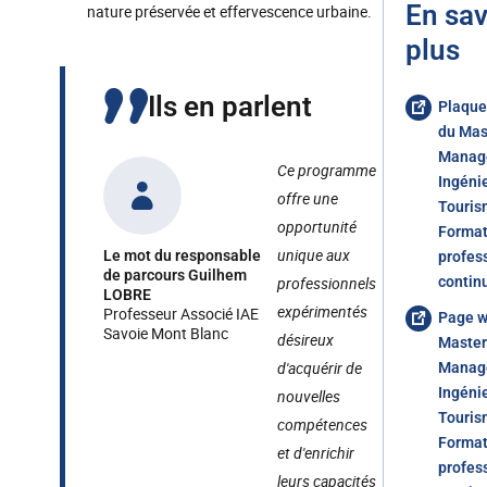
En sav
nature préservée et effervescence urbaine.
plus
Ils en parlent
Plaque
du Mas
Manag
Ce programme
Ingéni
offre une
Touris
opportunité
Format
unique aux
Le mot du responsable
profes
de parcours Guilhem
professionnels
contin
LOBRE
expérimentés
Professeur Associé IAE
Page 
Savoie Mont Blanc
désireux
Master
d'acquérir de
Manag
Ingéni
nouvelles
Touris
compétences
Format
et d'enrichir
profes
leurs capacités