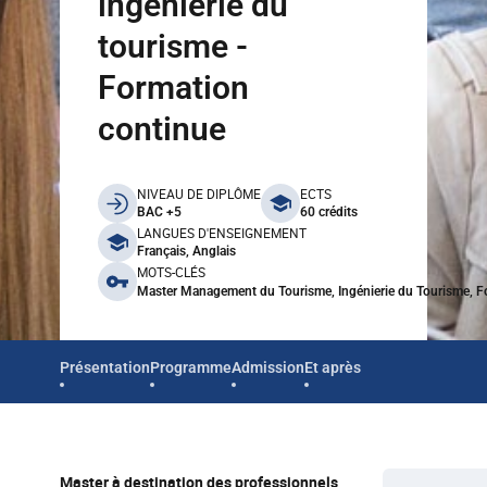
ingénierie du
tourisme -
Formation
continue
benefits
NIVEAU DE DIPLÔME
ECTS
BAC +5
60 crédits
LANGUES D'ENSEIGNEMENT
Français, Anglais
MOTS-CLÉS
Master Management du Tourisme, Ingénierie du Tourisme, F
Présentation
Programme
Admission
Et après
Master à destination des professionnels