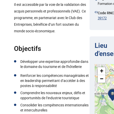
Formation 
Il est accessible par la voie de la validation des
acquis personnels et professionnels (VAE). Ce
Code RN
programme, en partenariat avec le Club des
39172
Entreprises, bénéficie d’un fort soutien du
monde socio-économique.
Lieu
Objectifs
d'ens
Développer une expertise approfondie dans
le domaine du tourisme et de l'hôtellerie
+
Renforcer les compétences managériales et
−
en leadership permettant d’accéder à des
postes à responsabilité
Comprendre les nouveaux enjeux, défis et
opportunités de l’industrie touristique
Consolider les compétences internationales
et interculturelles