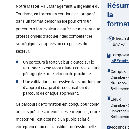
Résum
Notre Master MIT, Management & Ingénierie du
la
Tourisme, en formation continue est proposé
dans un format personnalisé pour offrir un
forma
parcours à forte valeur ajoutée, permettant aux
professionnels d’acquérir des compétences
Niveau d
stratégiques adaptées aux exigences du
BAC +3
secteur.
Composa
IAE Savoie
Un parcours à forte valeur ajoutée sur le
territoire Savoie Mont Blanc centrée sur une
Campus
pédagogie et une relation de proximité ;
Chambéry 
Une validation progressive dans une logique
de Jacob-
d’apprentissage et de sécurisation du
Bellecombe
parcours de chaque apprenant.
Lieux
Ce parcours de formation est conçu pour coller
Chambéry 
universitai
au plus près des attentes des entreprises, notre
Bellecombe
master MIT est destiné à un public salarié,
entrepreneur ou en transition professionnelle.
Régimes d