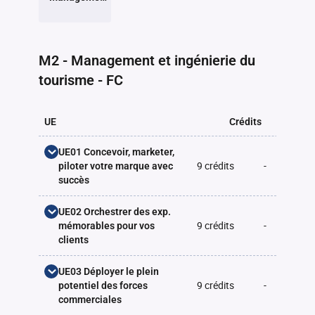
et ingénierie
du tourisme -
FC
Retour à la liste des programmes
M2 - Management et ingénierie du
tourisme - FC
UE
Crédits
CM
UE01 Concevoir, marketer,
9 crédits
-
-
piloter votre marque avec
succès
Identifier vos orientations
UE02 Orchestrer des exp.
3 crédits
21h
stratégiques majeures
9 crédits
-
-
mémorables pour vos
(GEST01_MTCY)
clients
Développer sa stratégie
Vivre des exp. mémorables :
UE03 Déployer le plein
3 crédits
21h
territoriale de marque
3 crédits
21h
le makting expérientiel
9 crédits
-
-
potentiel des forces
(GEST02_MTCY)
(GEST04_MTCY)
commerciales