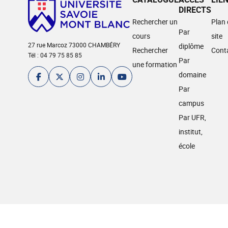
DIRECTS
Rechercher un
Plan
Par
cours
site
27 rue Marcoz 73000 CHAMBÉRY
diplôme
Rechercher
Cont
Tél : 04 79 75 85 85
Par
une formation
domaine
Par
campus
Par UFR,
institut,
école