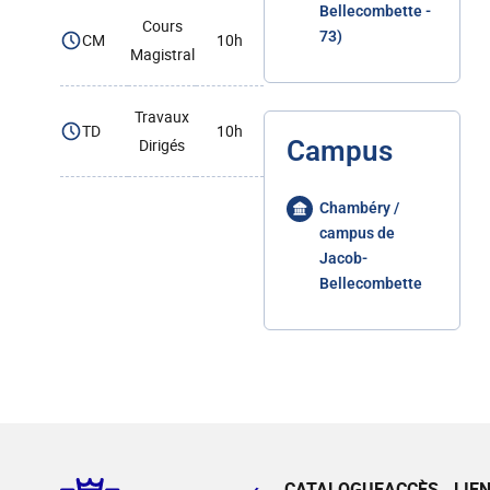
Bellecombette -
Cours
73)
CM
10h
Magistral
Travaux
TD
10h
Dirigés
Campus
Chambéry /
campus de
Jacob-
Bellecombette
CATALOGUE
ACCÈS
LIE