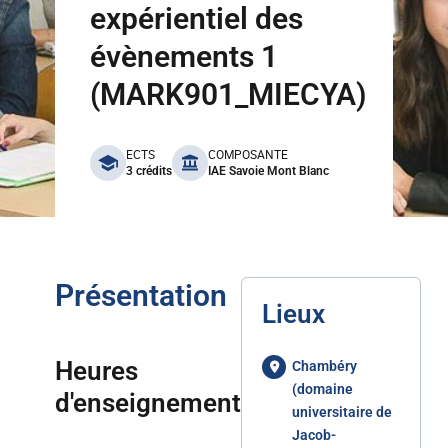
expérientiel des
évènements 1
(MARK901_MIECYA)
benefits
ECTS
COMPOSANTE
3 crédits
IAE Savoie Mont Blanc
Présentation
Lieux
Heures
Chambéry
(domaine
d'enseignement
universitaire de
Jacob-