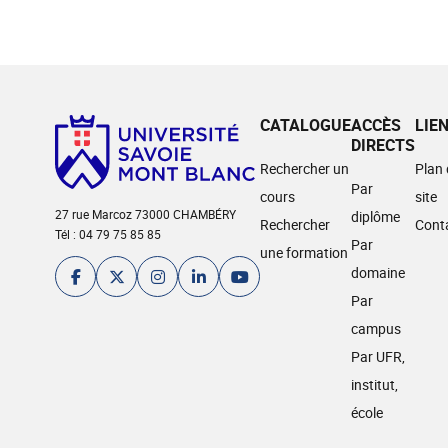
CATALOGUE
ACCÈS
LIE
DIRECTS
Rechercher un
Plan
Par
cours
site
27 rue Marcoz 73000 CHAMBÉRY
diplôme
Rechercher
Cont
Tél : 04 79 75 85 85
Par
une formation
domaine
Par
campus
Par UFR,
institut,
école