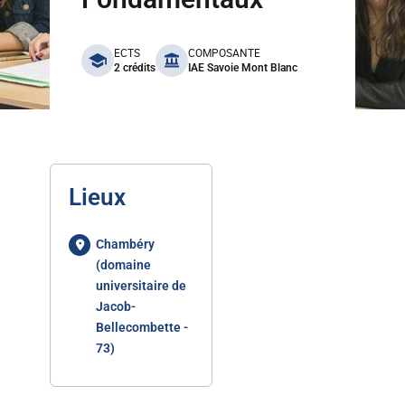
benefits
ECTS
COMPOSANTE
2 crédits
IAE Savoie Mont Blanc
Lieux
Chambéry
(domaine
universitaire de
Jacob-
Bellecombette -
73)