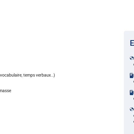
E
, vocabulaire, temps verbaux…)
 masse