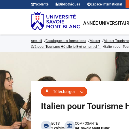
Scolarité
Bibliothèques
Espace international
ANNÉE UNIVERSITAI
Accueil
Catalogue des formations
Master
Master Tourism
LV2 pour Tourisme Hôtellerie Evénementiel 1
Italien pour To
Télécharger
Italien pour Tourisme
benefits
ECTS
COMPOSANTE
2 crédits
IAE Savoie Mont Blanc