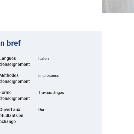
n bref
Langues
Italien
d'enseignement
Méthodes
En présence
d'enseignement
Forme
Travaux dirigés
d'enseignement
Ouvert aux
Oui
étudiants en
échange