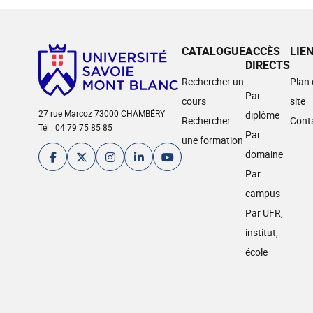
CATALOGUE
ACCÈS
LIE
DIRECTS
Rechercher un
Plan
Par
cours
site
27 rue Marcoz 73000 CHAMBÉRY
diplôme
Rechercher
Cont
Tél : 04 79 75 85 85
Par
une formation
domaine
Par
campus
Par UFR,
institut,
école