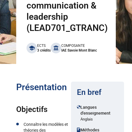
communication &
leadership
(LEAD701_GTRANC)
benefits
ECTS
COMPOSANTE
3 crédits
IAE Savoie Mont Blanc
Présentation
En bref
Langues
Objectifs
d'enseignement
Anglais
Connaître les modèles et
Méthodes
théories des