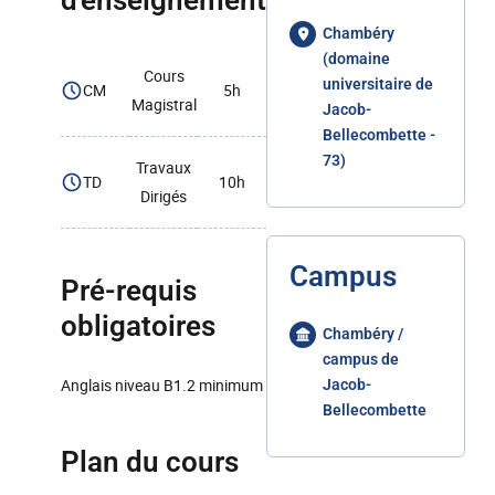
d'enseignement
Chambéry
(domaine
Cours
universitaire de
CM
5h
Magistral
Jacob-
Bellecombette -
73)
Travaux
TD
10h
Dirigés
Campus
Pré-requis
obligatoires
Chambéry /
campus de
Anglais niveau B1.2 minimum
Jacob-
Bellecombette
Plan du cours