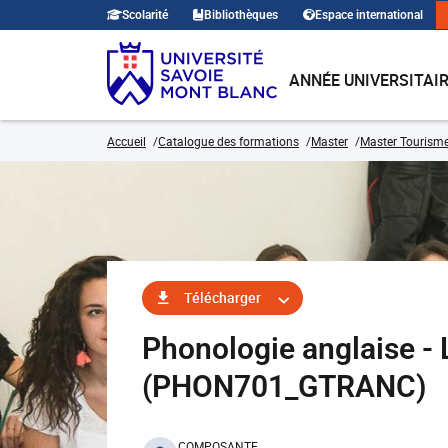
Scolarité
Bibliothèques
Espace international
ANNÉE UNIVERSITAI
Accueil
Catalogue des formations
Master
Master Tourism
Télécharger
Phonologie anglaise -
(PHON701_GTRANC)
COMPOSANTE