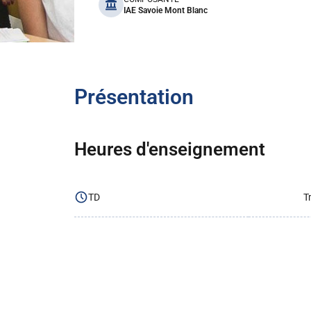
benefits
IAE Savoie Mont Blanc
Présentation
Heures d'enseignement
TD
T