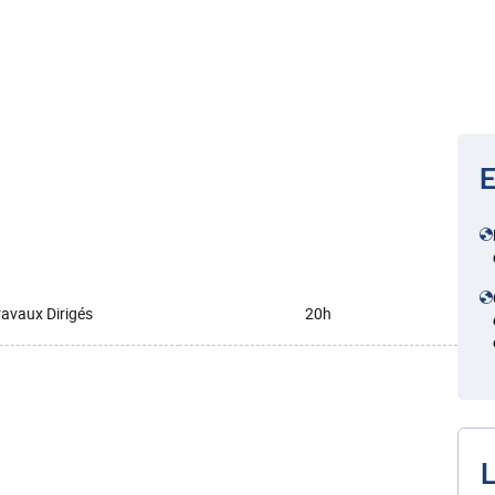
E
ravaux Dirigés
20h
L