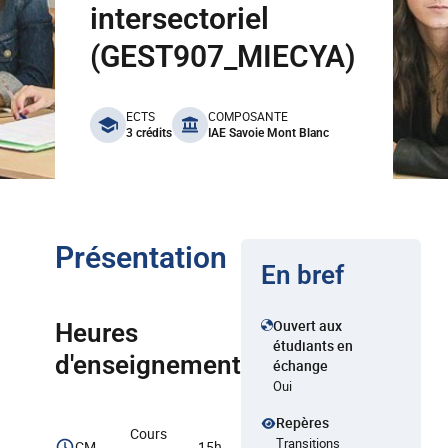
intersectoriel
(GEST907_MIECYA)
benefits
ECTS
COMPOSANTE
3 crédits
IAE Savoie Mont Blanc
Présentation
En bref
Ouvert aux
Heures
étudiants en
d'enseignement
échange
Oui
Repères
Cours
Transitions
CM
15h