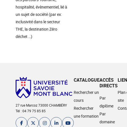
hospitalité, évènementiel, lié à
un sujet de société (par ex:
inclusivité dans le secteur
THE, la destination Zéro
déchet …)
CATALOGUE
ACCÈS
LIE
DIRECTS
Rechercher un
Plan
Par
cours
site
27 rue Marcoz 73000 CHAMBÉRY
diplôme
Rechercher
Cont
Tél : 04 79 75 85 85
Par
une formation
domaine