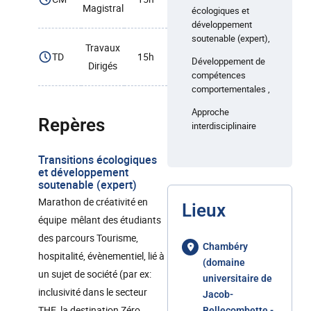
Magistral
écologiques et
développement
soutenable (expert),
Travaux
TD
15h
Développement de
Dirigés
compétences
comportementales ,
Approche
Repères
interdisciplinaire
Transitions écologiques
et développement
soutenable (expert)
Marathon de créativité en
Lieux
équipe mêlant des étudiants
des parcours Tourisme,
Chambéry
hospitalité, évènementiel, lié à
(domaine
un sujet de société (par ex:
universitaire de
inclusivité dans le secteur
Jacob-
THE, la destination Zéro
Bellecombette -