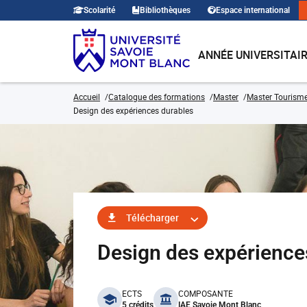
Scolarité
Bibliothèques
Espace international
ANNÉE UNIVERSITAI
Accueil
Catalogue des formations
Master
Master Tourism
Design des expériences durables
Télécharger
Design des expérienc
benefits
ECTS
COMPOSANTE
5 crédits
IAE Savoie Mont Blanc