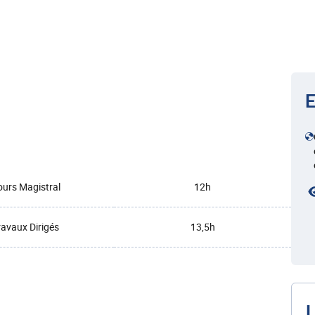
E
urs Magistral
12h
ravaux Dirigés
13,5h
L