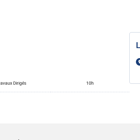
L
ravaux Dirigés
10h