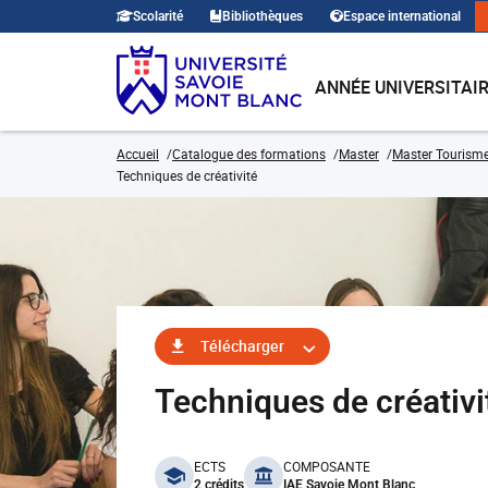
Scolarité
Bibliothèques
Espace international
ANNÉE UNIVERSITAI
Accueil
Catalogue des formations
Master
Master Tourism
Techniques de créativité
Télécharger
Techniques de créati
benefits
ECTS
COMPOSANTE
2 crédits
IAE Savoie Mont Blanc