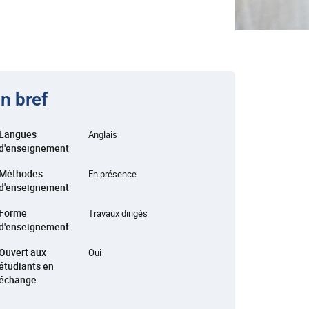
n bref
Langues
Anglais
d'enseignement
Méthodes
En présence
d'enseignement
Forme
Travaux dirigés
d'enseignement
Ouvert aux
Oui
étudiants en
échange