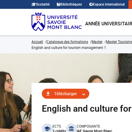
Scolarité
Bibliothèques
Espace international
ANNÉE UNIVERSITAI
Accueil
Catalogue des formations
Master
Master Tourism
English and culture for tourism management 1
Télécharger
English and culture 
benefits
ECTS
COMPOSANTE
3 crédits
IAE Savoie Mont Blanc