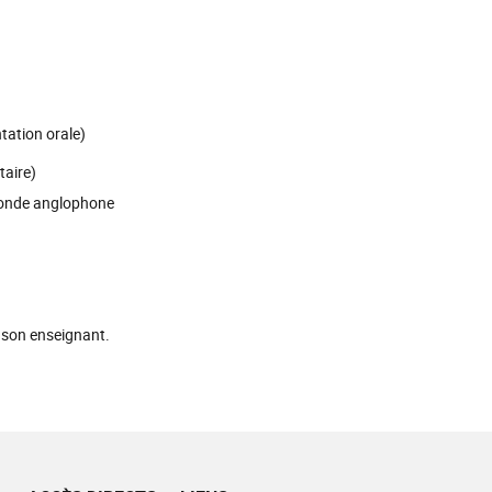
tation orale)
taire)
monde anglophone
c son enseignant.