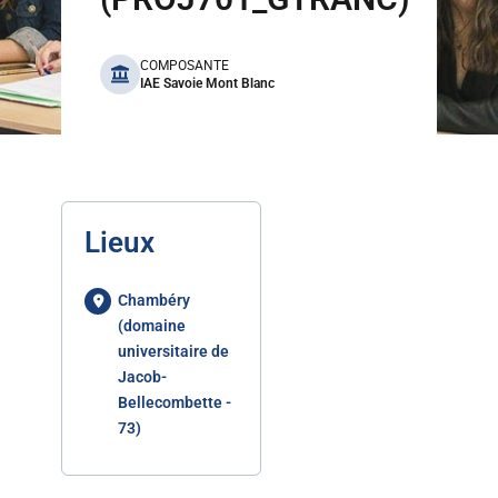
benefits
COMPOSANTE
IAE Savoie Mont Blanc
Lieux
Chambéry
(domaine
universitaire de
Jacob-
Bellecombette -
73)