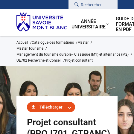
Rechercher
GUIDE D
ANNÉE
FORMAT
UNIVERSITAIRE
EN PDF
Accueil
Catalogue des formations
Master
Master Tourisme
Management du tourisme durable - Classique (M1) et alternance (M2)
UE702 Recherche et Conseil
Projet consultant
Télécharger
Projet consultant
(PROJ701_GTRANC)