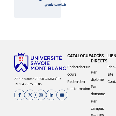
@
univ-savoie.fr
CATALOGUE
ACCÈS
LIE
DIRECTS
Rechercher un
Plan
Par
cours
site
27 rue Marcoz 73000 CHAMBÉRY
diplôme
Rechercher
Cont
Tél : 04 79 75 85 85
Par
une formation
domaine
Par
campus
Par UFR,