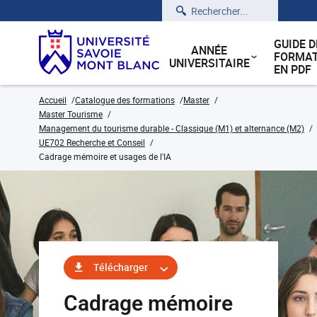
Rechercher
GUIDE D
ANNÉE
FORMAT
UNIVERSITAIRE
EN PDF
Accueil
Catalogue des formations
Master
Master Tourisme
Management du tourisme durable - Classique (M1) et alternance (M2)
UE702 Recherche et Conseil
Cadrage mémoire et usages de l'IA
Télécharger
Cadrage mémoire