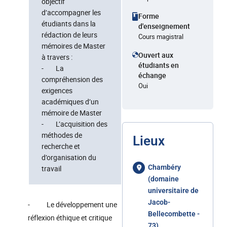
objectif
d’accompagner les
Forme
étudiants dans la
d'enseignement
rédaction de leurs
Cours magistral
mémoires de Master
Ouvert aux
à travers :
étudiants en
- La
échange
compréhension des
Oui
exigences
académiques d’un
mémoire de Master
- L’acquisition des
méthodes de
Lieux
recherche et
d’organisation du
Chambéry
travail
(domaine
universitaire de
Jacob-
- Le développement une
Bellecombette -
réflexion éthique et critique
73)