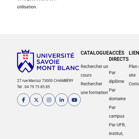
utilisation.
CATALOGUE
ACCÈS
LIE
DIRECTS
Rechercher un
Plan
Par
cours
site
27 rue Marcoz 73000 CHAMBÉRY
diplôme
Rechercher
Cont
Tél : 04 79 75 85 85
Par
une formation
domaine
Par
campus
Par UFR,
institut,