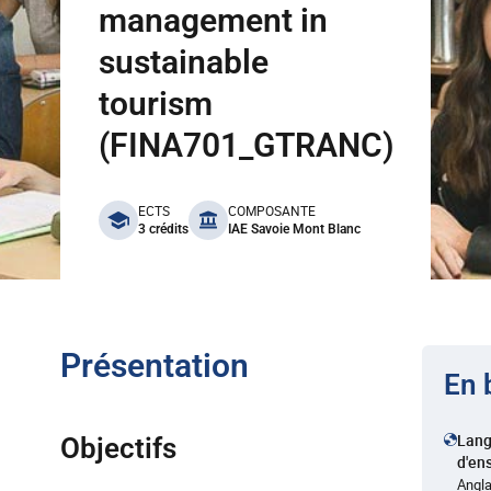
management in
sustainable
tourism
(FINA701_GTRANC)
benefits
ECTS
COMPOSANTE
3 crédits
IAE Savoie Mont Blanc
Présentation
En 
Lan
Objectifs
d'en
Angla