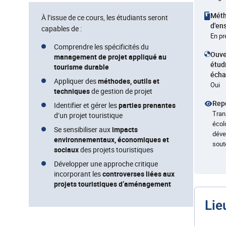
Mét
À l’issue de ce cours, les étudiants seront
d'en
capables de :
En p
Comprendre les spécificités du
Ouve
management de projet appliqué au
étud
tourisme durable
éch
Appliquer des
méthodes, outils et
Oui
techniques
de gestion de projet
Rep
Identifier et gérer les
parties prenantes
Tran
d’un projet touristique
écol
Se sensibiliser aux
impacts
déve
environnementaux, économiques et
sout
sociaux
des projets touristiques
Développer une approche critique
incorporant les
controverses liées aux
projets touristiques d’aménagement
Lie