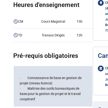
C
Heures d'enseignement
(
u
J
CM
Cours Magistral
15h
B
7
TD
Travaux Dirigés
12h
Pré-requis obligatoires
Ca
C
c
· Connaissance de base en gestion de
J
projet (niveau licence)
B
· Maîtrise des outils bureautiques de
base pour la gestion de projet et le travail
coopératif