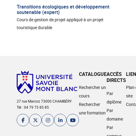
Transitions écologiques et développement
soutenable (expert)
Cours de gestion de projet appliqué à un projet
touristique durable
CATALOGUE
ACCÈS
LIE
DIRECTS
Rechercher un
Plan
Par
cours
site
27 rue Marcoz 73000 CHAMBÉRY
diplôme
Rechercher
Cont
Tél : 04 79 75 85 85
Par
une formation
domaine
Par
campus