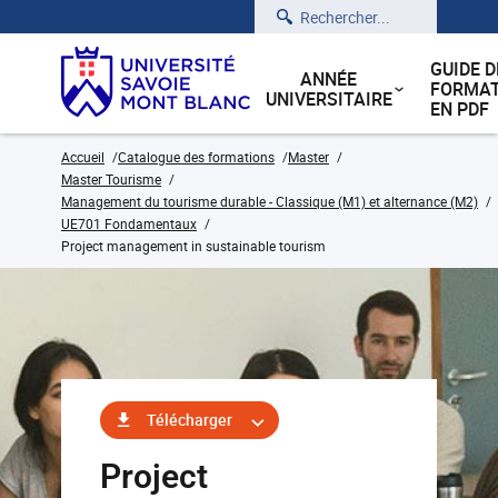
Rechercher
GUIDE D
ANNÉE
FORMAT
UNIVERSITAIRE
EN PDF
Accueil
Catalogue des formations
Master
Master Tourisme
Management du tourisme durable - Classique (M1) et alternance (M2)
UE701 Fondamentaux
Project management in sustainable tourism
Télécharger
Project