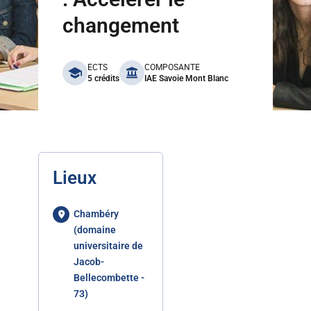
changement
benefits
ECTS
COMPOSANTE
5 crédits
IAE Savoie Mont Blanc
Lieux
Chambéry
(domaine
universitaire de
Jacob-
Bellecombette -
73)