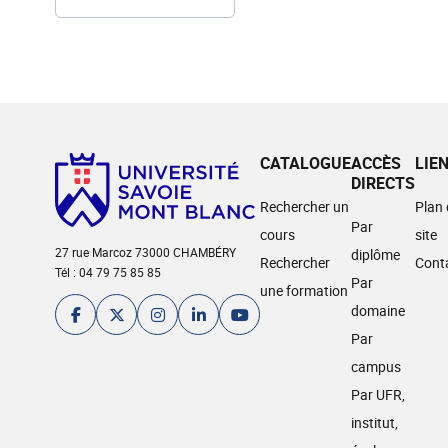
CATALOGUE
ACCÈS
LIE
DIRECTS
Rechercher un
Plan
Par
cours
site
27 rue Marcoz 73000 CHAMBÉRY
diplôme
Rechercher
Cont
Tél : 04 79 75 85 85
Par
une formation
domaine
Par
campus
Par UFR,
institut,