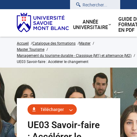
Rechercher
GUIDE D
ANNÉE
FORMAT
UNIVERSITAIRE
EN PDF
Accueil
Catalogue des formations
Master
Master Tourisme
Management du tourisme durable - Classique (M1) et alternance (M2)
UE03 Savoir-faire : Accélérer le changement
Télécharger
UE03 Savoir-faire
: Accélérer le