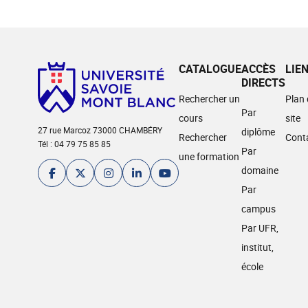
CATALOGUE
ACCÈS
LIE
DIRECTS
Rechercher un
Plan
Par
cours
site
27 rue Marcoz 73000 CHAMBÉRY
diplôme
Rechercher
Cont
Tél : 04 79 75 85 85
Par
une formation
domaine
Par
campus
Par UFR,
institut,
école