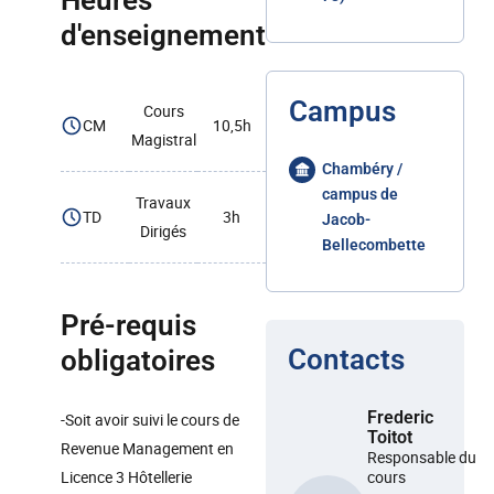
Heures
d'enseignement
Campus
Cours
CM
10,5h
Magistral
Chambéry /
campus de
Travaux
TD
3h
Jacob-
Dirigés
Bellecombette
Pré-requis
Contacts
obligatoires
Frederic
-Soit avoir suivi le cours de
Toitot
Revenue Management en
Responsable du
Licence 3 Hôtellerie
cours