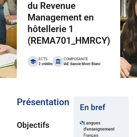
du Revenue
Management en
hôtellerie 1
(REMA701_HMRCY)
benefits
ECTS
COMPOSANTE
2 crédits
IAE Savoie Mont Blanc
Présentation
En bref
Langues
Objectifs
d'enseignement
Français