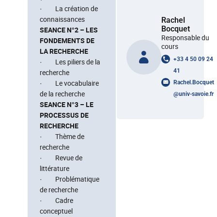
· La création de
connaissances
Rachel
Bocquet
SEANCE N°2 – LES
Responsable du
FONDEMENTS DE
cours
LA RECHERCHE
+33 4 50 09 24
· Les piliers de la
41
recherche
· Le vocabulaire
Rachel.Bocquet
de la recherche
@
univ-savoie.fr
SEANCE N°3 – LE
PROCESSUS DE
RECHERCHE
· Thème de
recherche
· Revue de
littérature
· Problématique
de recherche
· Cadre
conceptuel