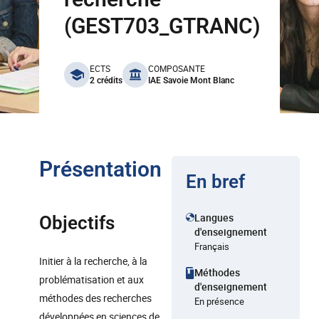
(GEST703_GTRANC)
benefits
ECTS
COMPOSANTE
2 crédits
IAE Savoie Mont Blanc
Présentation
En bref
Langues
Objectifs
d'enseignement
Français
Initier à la recherche, à la
Méthodes
problématisation et aux
d'enseignement
méthodes des recherches
En présence
développées en sciences de