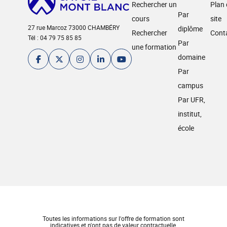
Rechercher un
Plan
Par
cours
site
27 rue Marcoz 73000 CHAMBÉRY
diplôme
Rechercher
Cont
Tél : 04 79 75 85 85
Par
une formation
domaine
Par
campus
Par UFR,
institut,
école
Toutes les informations sur l'offre de formation sont
indicatives et n'ont pas de valeur contractuelle.