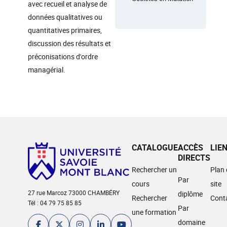
avec recueil et analyse de
données qualitatives ou
quantitatives primaires,
discussion des résultats et
préconisations d'ordre
managérial.
CATALOGUE
ACCÈS
LIE
DIRECTS
Rechercher un
Plan
Par
cours
site
27 rue Marcoz 73000 CHAMBÉRY
diplôme
Rechercher
Cont
Tél : 04 79 75 85 85
Par
une formation
domaine