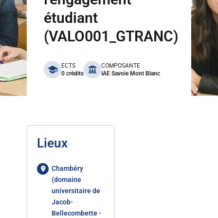
étudiant
(VALO001_GTRANC)
benefits
ECTS
COMPOSANTE
0 crédits
IAE Savoie Mont Blanc
Lieux
Chambéry
(domaine
universitaire de
Jacob-
Bellecombette -