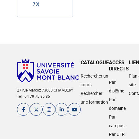
73)
CATALOGUE
ACCÈS
LIE
DIRECTS
Rechercher un
Plan
Par
cours
site
27 rue Marcoz 73000 CHAMBÉRY
diplôme
Rechercher
Cont
Tél : 04 79 75 85 85
Par
une formation
domaine
Par
campus
Par UFR,