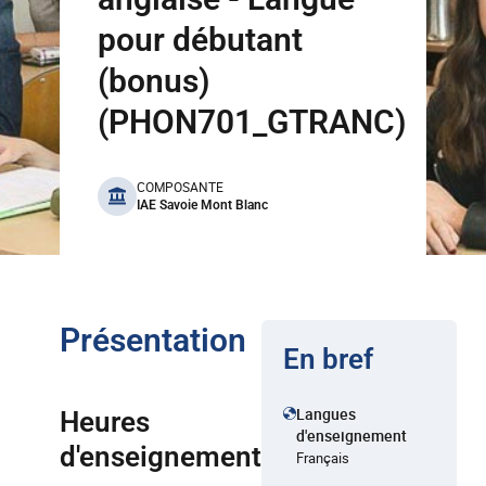
pour débutant
(bonus)
(PHON701_GTRANC)
benefits
COMPOSANTE
IAE Savoie Mont Blanc
Présentation
En bref
Langues
Heures
d'enseignement
d'enseignement
Français