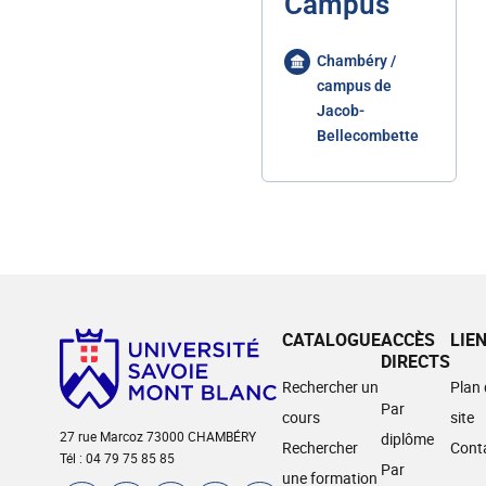
Campus
Chambéry /
campus de
Jacob-
Bellecombette
CATALOGUE
ACCÈS
LIE
DIRECTS
Rechercher un
Plan
Par
cours
site
27 rue Marcoz 73000 CHAMBÉRY
diplôme
Rechercher
Cont
Tél : 04 79 75 85 85
Par
une formation