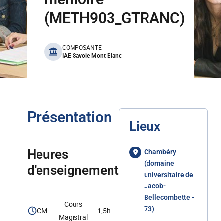
(METH903_GTRANC)
benefits
COMPOSANTE
IAE Savoie Mont Blanc
Présentation
Lieux
Heures
Chambéry
(domaine
d'enseignement
universitaire de
Jacob-
Bellecombette -
Cours
73)
CM
1,5h
Magistral