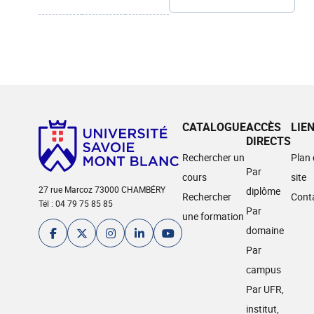
CATALOGUE
ACCÈS
LIE
DIRECTS
Rechercher un
Plan
Par
cours
site
27 rue Marcoz 73000 CHAMBÉRY
diplôme
Rechercher
Cont
Tél : 04 79 75 85 85
Par
une formation
domaine
Par
campus
Par UFR,
institut,