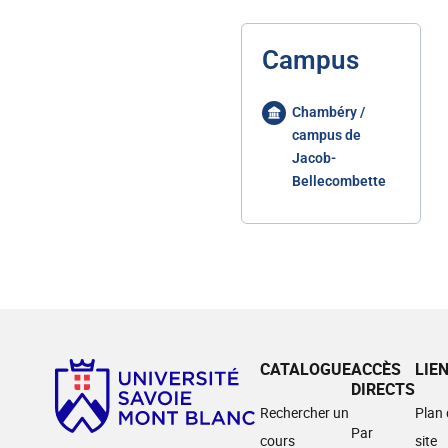
Campus
Chambéry /
campus de
Jacob-
Bellecombette
CATALOGUE
ACCÈS
LIE
DIRECTS
Rechercher un
Plan
Par
cours
site