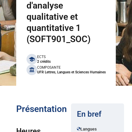
d'analyse
qualitative et
quantitative 1
(SOFT901_SOC)
benefits
ECTS
2 crédits
COMPOSANTE
UFR Lettres, Langues et Sciences Humaines
Présentation
En bref
Langues
Heures