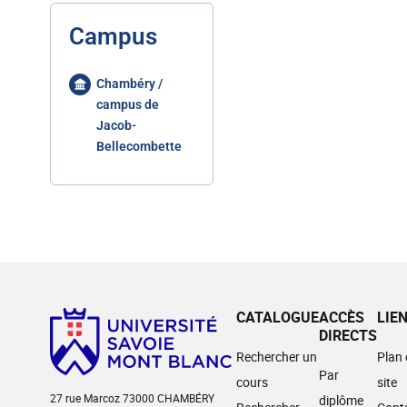
Campus
Chambéry /
campus de
Jacob-
Bellecombette
CATALOGUE
ACCÈS
LIE
DIRECTS
Rechercher un
Plan
Par
cours
site
27 rue Marcoz 73000 CHAMBÉRY
diplôme