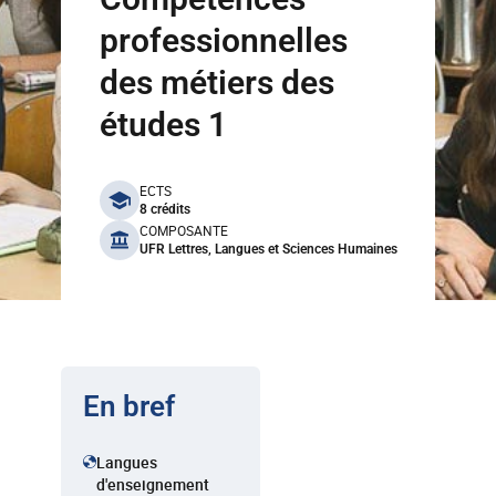
professionnelles
des métiers des
études 1
benefits
ECTS
8 crédits
COMPOSANTE
UFR Lettres, Langues et Sciences Humaines
En bref
Langues
d'enseignement