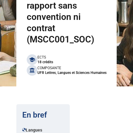
rapport sans
convention ni
contrat
(MSCC001_SOC)
benefits
ECTS
18 crédits
COMPOSANTE
UFR Lettres, Langues et Sciences Humaines
En bref
Langues