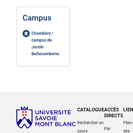
Campus
Chambéry /
campus de
Jacob-
Bellecombette
CATALOGUE
ACCÈS
LIE
DIRECTS
Rechercher un
Plan
Par
cours
site