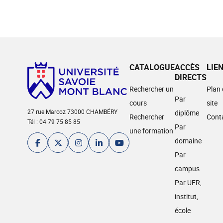
CATALOGUE
ACCÈS
LIE
DIRECTS
Rechercher un
Plan
Par
cours
site
27 rue Marcoz 73000 CHAMBÉRY
diplôme
Rechercher
Cont
Tél : 04 79 75 85 85
Par
une formation
domaine
Par
campus
Par UFR,
institut,
école