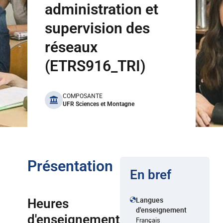
administration et
supervision des
réseaux
(ETRS916_TRI)
benefits
COMPOSANTE
UFR Sciences et Montagne
Présentation
En bref
Langues
Heures
d'enseignement
d'enseignement
Français