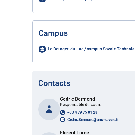
Campus
Le Bourget-du-Lac / campus Savoie Technola
Contacts
Cedric Bermond
Responsable du cours
+33 4 79 75 81 28
Cedric.Bermond
@
univ-savoie.fr
Florent Lorne