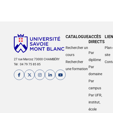
CATALOGUE
ACCÈS
LIE
DIRECTS
Rechercher un
Plan
Par
cours
site
27 rue Marcoz 73000 CHAMBÉRY
diplôme
Rechercher
Cont
Tél : 04 79 75 85 85
Par
une formation
domaine
Par
campus
Par UFR,
institut,
école