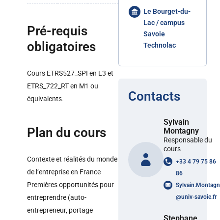
Le Bourget-du-
Lac / campus
Pré-requis
Savoie
obligatoires
Technolac
Cours ETRS527_SPI en L3 et
ETRS_722_RT en M1 ou
Contacts
équivalents.
Sylvain
Plan du cours
Montagny
Responsable du
cours
Contexte et réalités du monde
+33 4 79 75 86
de l’entreprise en France
86
Premières opportunités pour
Sylvain.Montagn
entreprendre (auto-
@
univ-savoie.fr
entrepreneur, portage
Stephane