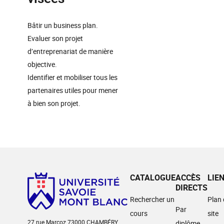
Bâtir un business plan.
Evaluer son projet
d’entreprenariat de manière
objective.
Identifier et mobiliser tous les
partenaires utiles pour mener
à bien son projet.
CATALOGUE
ACCÈS
LIE
DIRECTS
Rechercher un
Plan
Par
cours
site
27 rue Marcoz 73000 CHAMBÉRY
diplôme