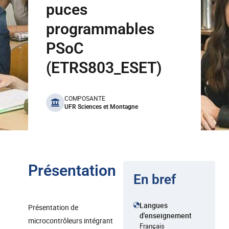
puces
programmables
PSoC
(ETRS803_ESET)
benefits
COMPOSANTE
UFR Sciences et Montagne
Présentation
En bref
Langues
Présentation de
d'enseignement
microcontrôleurs intégrant
Français