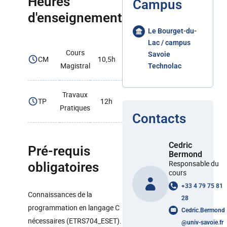
Heures
Campus
d'enseignement
Le Bourget-du-
Lac / campus
Cours
Savoie
CM
10,5h
Magistral
Technolac
Travaux
TP
12h
Pratiques
Contacts
Cedric
Pré-requis
Bermond
Responsable du
obligatoires
cours
+33 4 79 75 81
Connaissances de la
28
programmation en langage C
Cedric.Bermond
nécessaires (ETRS704_ESET).
@
univ-savoie.fr