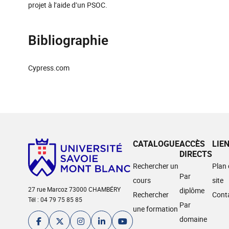
projet à l’aide d’un PSOC.
Bibliographie
Cypress.com
CATALOGUE
ACCÈS
LIE
DIRECTS
Rechercher un
Plan
Par
cours
site
27 rue Marcoz 73000 CHAMBÉRY
diplôme
Rechercher
Cont
Tél : 04 79 75 85 85
Par
une formation
domaine