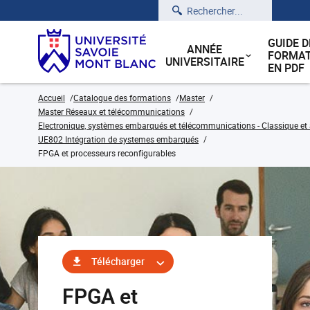
Rechercher
GUIDE D
ANNÉE
FORMAT
UNIVERSITAIRE
EN PDF
Accueil
Catalogue des formations
Master
Master Réseaux et télécommunications
Electronique, systèmes embarqués et télécommunications - Classique et 
UE802 Intégration de systemes embarqués
FPGA et processeurs reconfigurables
Télécharger
FPGA et