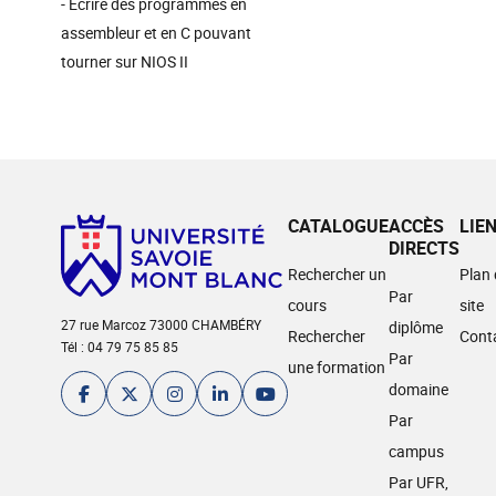
- Ecrire des programmes en
assembleur et en C pouvant
tourner sur NIOS II
CATALOGUE
ACCÈS
LIE
DIRECTS
Rechercher un
Plan
Par
cours
site
27 rue Marcoz 73000 CHAMBÉRY
diplôme
Rechercher
Cont
Tél : 04 79 75 85 85
Par
une formation
domaine
Par
campus
Par UFR,