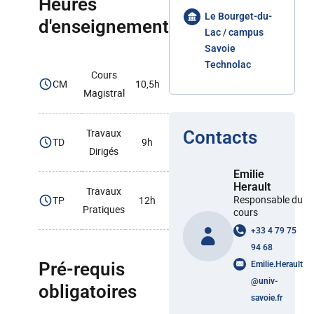
Heures
Le Bourget-du-
d'enseignement
Lac / campus
Savoie
Technolac
Cours
CM
10,5h
Magistral
Travaux
Contacts
TD
9h
Dirigés
Emilie
Herault
Travaux
Responsable du
TP
12h
Pratiques
cours
+33 4 79 75
94 68
Pré-requis
Emilie.Herault
@
univ-
obligatoires
savoie.fr