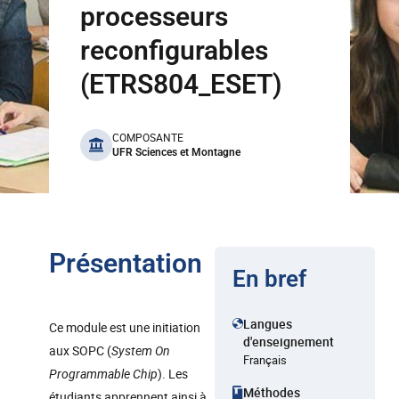
processeurs
reconfigurables
(ETRS804_ESET)
benefits
COMPOSANTE
UFR Sciences et Montagne
Présentation
En bref
Langues
Ce module est une initiation
d'enseignement
aux SOPC (
System On
Français
Programmable Chip
). Les
Méthodes
étudiants apprennent ainsi à