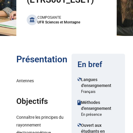
benefits
COMPOSANTE
UFR Sciences et Montagne
Présentation
En bref
Langues
Antennes
d'enseignement
Français
Objectifs
Méthodes
d'enseignement
En présence
Connaître les principes du
rayonnement
Ouvert aux
étudiants en
électromagnétique.