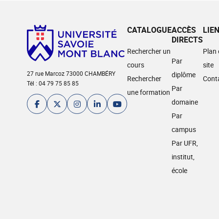
CATALOGUE
ACCÈS
LIE
DIRECTS
Rechercher un
Plan
Par
cours
site
27 rue Marcoz 73000 CHAMBÉRY
diplôme
Rechercher
Cont
Tél : 04 79 75 85 85
Par
une formation
domaine
Par
campus
Par UFR,
institut,
école