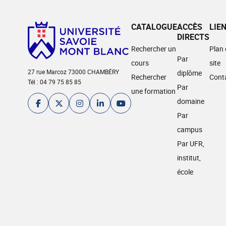
CATALOGUE
ACCÈS
LIE
DIRECTS
Rechercher un
Plan
Par
cours
site
27 rue Marcoz 73000 CHAMBÉRY
diplôme
Rechercher
Cont
Tél : 04 79 75 85 85
Par
une formation
domaine
Par
campus
Par UFR,
institut,
école