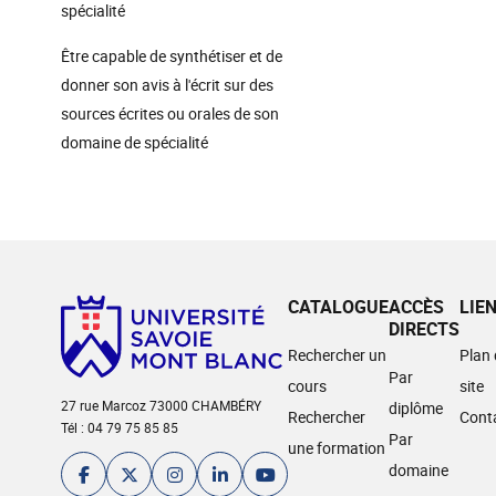
spécialité
Être capable de synthétiser et de
donner son avis à l'écrit sur des
sources écrites ou orales de son
domaine de spécialité
CATALOGUE
ACCÈS
LIE
DIRECTS
Rechercher un
Plan
Par
cours
site
27 rue Marcoz 73000 CHAMBÉRY
diplôme
Rechercher
Cont
Tél : 04 79 75 85 85
Par
une formation
domaine