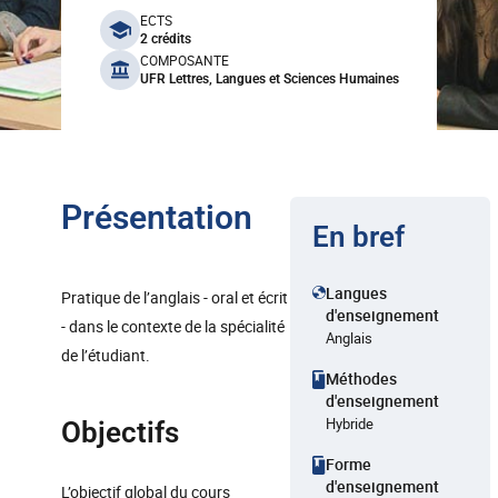
benefits
ECTS
2 crédits
COMPOSANTE
UFR Lettres, Langues et Sciences Humaines
Présentation
En bref
Langues
Pratique de l’anglais - oral et écrit
d'enseignement
- dans le contexte de la spécialité
Anglais
de l’étudiant.
Méthodes
d'enseignement
Hybride
Objectifs
Forme
d'enseignement
L’objectif global du cours