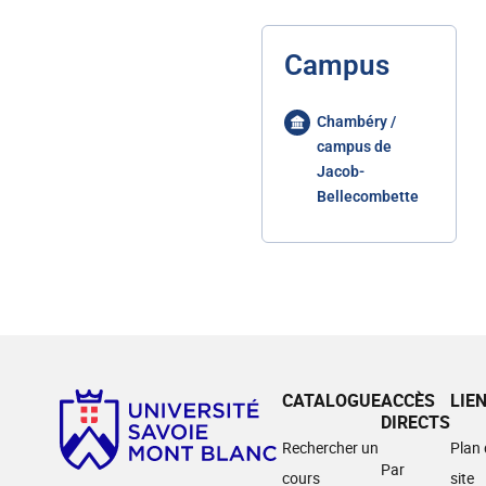
Campus
Chambéry /
campus de
Jacob-
Bellecombette
CATALOGUE
ACCÈS
LIE
DIRECTS
Rechercher un
Plan
Par
cours
site