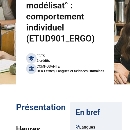
modélisat° :
comportement
individuel
(ETUD901_ERGO)
benefits
ECTS
2 crédits
COMPOSANTE
UFR Lettres, Langues et Sciences Humaines
Présentation
En bref
Langues
Heures