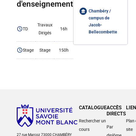
d'enseignement
Chambéry /
campus de
Travaux
Jacob-
TD
16h
Bellecombette
Dirigés
Stage
Stage
150h
CATALOGUE
ACCÈS
LIE
DIRECTS
Rechercher un
Plan
Par
cours
site
27 rue Marcoz 73000 CHAMBÉRY
diplôme