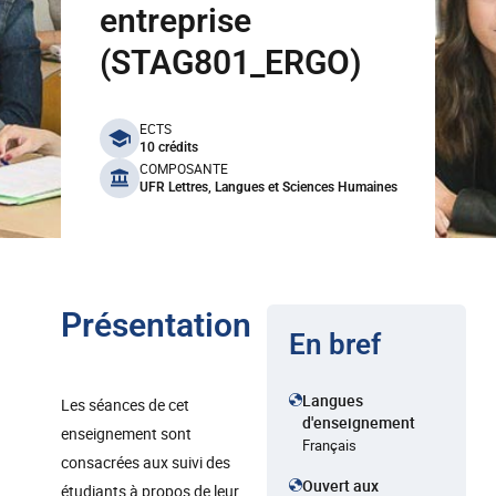
entreprise
(STAG801_ERGO)
benefits
ECTS
10 crédits
COMPOSANTE
UFR Lettres, Langues et Sciences Humaines
Présentation
En bref
Langues
Les séances de cet
d'enseignement
enseignement sont
Français
consacrées aux suivi des
Ouvert aux
étudiants à propos de leur