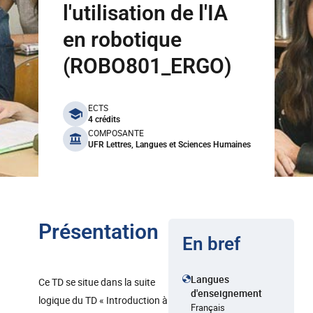
l'utilisation de l'IA
en robotique
(ROBO801_ERGO)
benefits
ECTS
4 crédits
COMPOSANTE
UFR Lettres, Langues et Sciences Humaines
Présentation
En bref
Langues
Ce TD se situe dans la suite
d'enseignement
logique du TD « Introduction à
Français