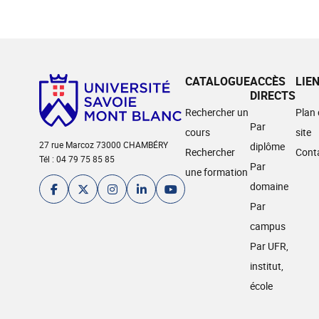
CATALOGUE
ACCÈS
LIE
DIRECTS
Rechercher un
Plan
Par
cours
site
27 rue Marcoz 73000 CHAMBÉRY
diplôme
Rechercher
Cont
Tél : 04 79 75 85 85
Par
une formation
domaine
Par
campus
Par UFR,
institut,
école