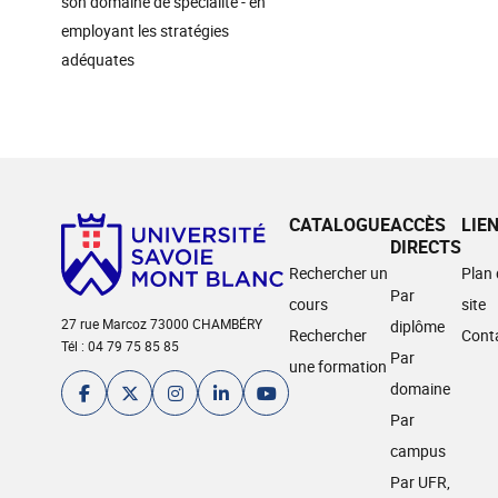
son domaine de spécialité - en
employant les stratégies
adéquates
CATALOGUE
ACCÈS
LIE
DIRECTS
Rechercher un
Plan
Par
cours
site
27 rue Marcoz 73000 CHAMBÉRY
diplôme
Rechercher
Cont
Tél : 04 79 75 85 85
Par
une formation
domaine
Par
campus
Par UFR,