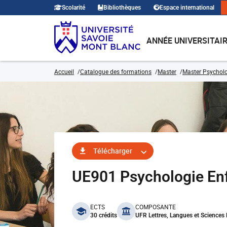
Scolarité
Bibliothèques
Espace international
ANNÉE UNIVERSITAI
Accueil
Catalogue des formations
Master
Master Psychol
Télécharger
UE901 Psychologie En
benefits
ECTS
COMPOSANTE
30 crédits
UFR Lettres, Langues et Science