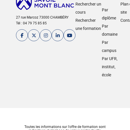
Rechercher un
Plan
Par
cours
site
27 rue Marcoz 73000 CHAMBÉRY
diplôme
Rechercher
Cont
Tél : 04 79 75 85 85
Par
une formation
domaine
Par
campus
Par UFR,
institut,
école
Toutes les informations sur l'offre de formation sont