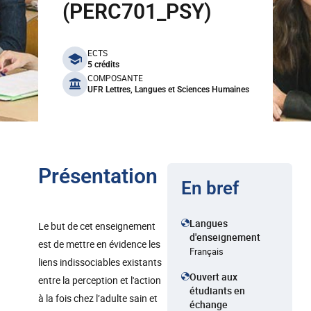
(PERC701_PSY)
benefits
ECTS
5 crédits
COMPOSANTE
UFR Lettres, Langues et Sciences Humaines
Présentation
En bref
Langues
Le but de cet enseignement
d'enseignement
est de mettre en évidence les
Français
liens indissociables existants
Ouvert aux
entre la perception et l'action
étudiants en
à la fois chez l’adulte sain et
échange