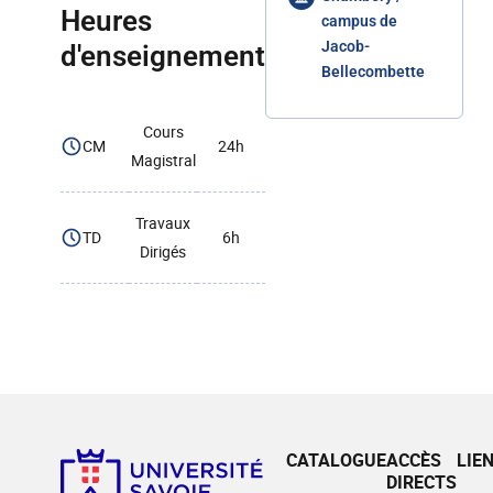
Heures
campus de
Jacob-
d'enseignement
Bellecombette
Cours
CM
24h
Magistral
Travaux
TD
6h
Dirigés
CATALOGUE
ACCÈS
LIE
DIRECTS