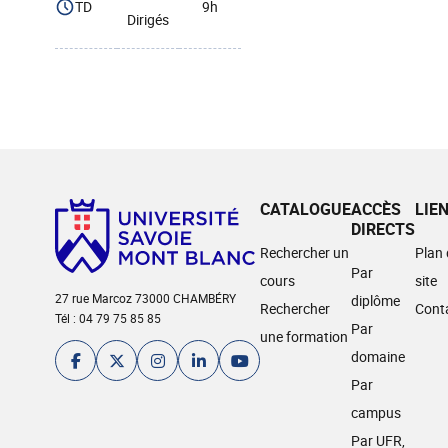
TD
9h
Dirigés
CATALOGUE
ACCÈS
LIE
DIRECTS
Rechercher un
Plan
Par
cours
site
27 rue Marcoz 73000 CHAMBÉRY
diplôme
Rechercher
Cont
Tél : 04 79 75 85 85
Par
une formation
domaine
Par
campus
Par UFR,