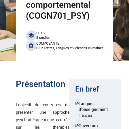
comportemental
(COGN701_PSY)
benefits
ECTS
5 crédits
COMPOSANTE
UFR Lettres, Langues et Sciences Humaines
Présentation
En bref
Langues
L’objectif du cours est de
d'enseignement
présenter une approche
Français
psychothérapeutique centrée
Ouvert aux
sur les thérapies